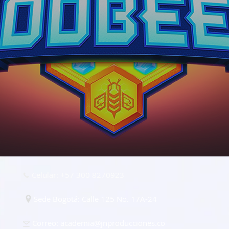
Celular: +57 300 8270923
Sede Bogotá: Calle 125 No. 17A-24
Correo:
academia@jnproducciones.co