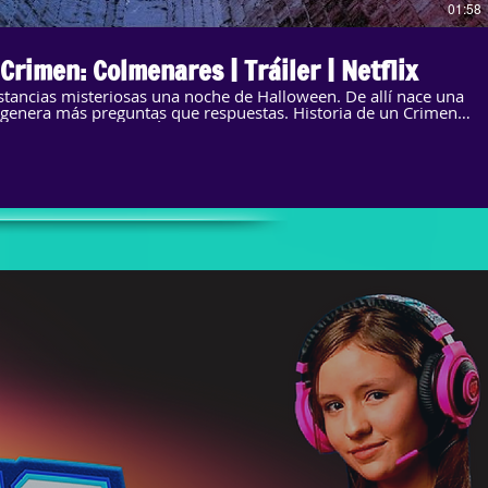
01:58
 Crimen: Colmenares | Tráiler | Netflix
tancias misteriosas una noche de Halloween. De allí nace una
 genera más preguntas que respuestas. Historia de un Crimen:
tps://bit.ly/2W85El8 Acerca de
pal servicio de entretenimiento por internet en el mundo. Con una
90 países, 148 millones de personas con membresías de pago
mentales y películas en una variedad de géneros e idiomas. Los
ver lo que quieran, cuando quieran, en casi cualquier pantalla
pueden reproducir, pausar y ver un título, sin publicidad ni
LAT Instagram: https://www.instagram.com/netflixlat Facebook:
 Crimen: Colmenares | Tráiler |
www.youtube.com/channel/UC5ZiUaIJ2b5dYBYGf5iEUrA