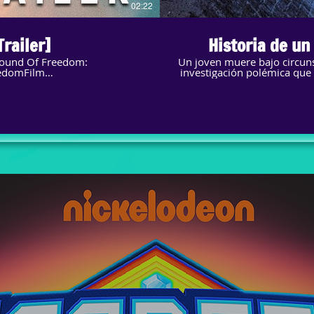
02:22
railer]
Historia de un
Un joven muere bajo circuns
edomFilm
investigación polémica que
Colmenares. 3 de mayo, solo en Netflix. SUSCRÍBETE: ht
Netflix: Netflix es el princi
presencia que supera los 1
disfrutan series de TV, docu
miembros de Netflix pueden 
conectada a internet, y 
compromisos. Conéctate con Netflix: Visita Netflix: https://www.netflix.com/ Twitter:
https://twitter.com/Netflix
https://www.facebook.com/NetflixLatino/ Historia de un
Netflix https://