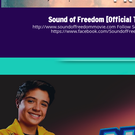
Sound of Freedom [Official T
http://www.soundoffreedommovie.com Follow Sound Of Freedom:
https://www.facebook.com/SoundofFre
https://www.instagram.com/soundoffreedommovie #Soundoffreedom #JimCaviezel
#EduardoVerastegui