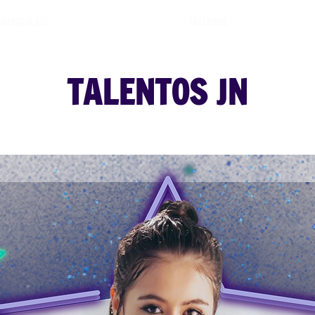
ATRICÚLATE
MANAGER
TALENTOS
NOSOTR
TALENTOS JN
Books y Reels