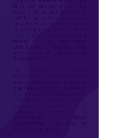
A partir de una experiencia propia
de lo que significa ser un niño
artista y de un análisis sobre la
variedad de talentos e increíbles
capacidades artísticas que poseen
los niños de nuestro país, en el año
2010, Juliana, Carlota y Nathalia
deciden unir sus capacidades,
conocimientos y fortalezas para
darle forma a un gran sueño: JN
PRODUCCIONES.
Una academia de formación
artística en el que se le permite a
niños y jóvenes poner a volar su
imaginación y cumplir sus sueños.
En este espacio nos encargamos de
formar grandes seres humanos por
medio del arte y a través de la
integridad, respeto y
sensibilización, valores
indispensables a la hora de
formarse como artista.