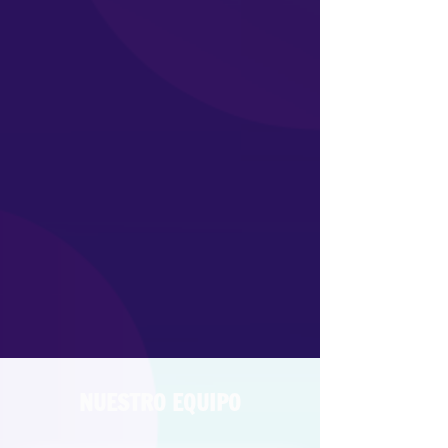
la academia. Es Ingeniera
Industrial de la Universidad de Los
Andes y tiene una especialización
en Gerencia de Marketing para
Entornos Digitales. Cuenta con más
de 5 años de experiencia en
administración de riesgos y ama la
innovación.
Estas dos hermanas bogotanas
logran encontrar el equilibrio
perfecto y hacer de JN, una
institución capaz de cumplir a
cabalidad todos los lineamientos y
objetivos de nuestros estudiantes y
sus procesos de formación.
NUESTRO EQUIPO