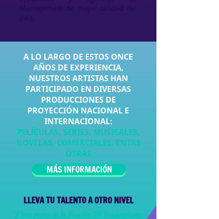
Management de mejor calidad del
país.
A LO LARGO DE ESTOS ONCE
AÑOS DE EXPERIENCIA,
NUESTROS ARTISTAS HAN
PARTICIPADO EN DIVERSAS
PRODUCCIONES DE
PROYECCIÓN NACIONAL E
INTERNACIONAL:
PELÍCULAS, SERIES, MUSICALES,
NOVELAS, COMERCIALES, ENTRE
OTRAS
MÁS INFORMACIÓN
LLEVA TU TALENTO A OTRO NIVEL
Y haz parte de la Familia JN Producciones