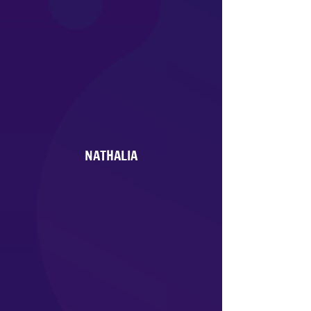
NATHALIA
Juliana
, directora creativa y co-
fundadora de JN. Ganadora del
Grammy Latino en la categoría de
mejor nuevo artista. Actriz y
cantante con más de 14 años de
experiencia, formación y vigencia
en el medio. Le apasiona el arte.
Nathalia
, co-fundadora de JN, se
encarga de la dirección general de