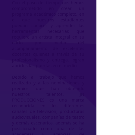
Con el paso del tiempo nos hemos
comprometido en crear un
programa académico completo, en
el que nuestros estudiantes
puedan conocer y aprender las
herramientas necesarias que
requiere un artista integral en su
oficio por medio del
acompañamiento de excelentes
docentes quienes a través de su
profesionalismo y entrega, logran
abrirles las puertas en el medio.
Debido al trabajo que hemos
realizado y a las nominaciones y
premios que han obtenido
nuestros talentos, JN
PRODUCCIONES es una marca
reconocida en los diferentes
canales de televisión, productoras
audiovisuales, compañías de teatro
y demás escenarios, además se ha
posicionado como una de las
academias y agencias de